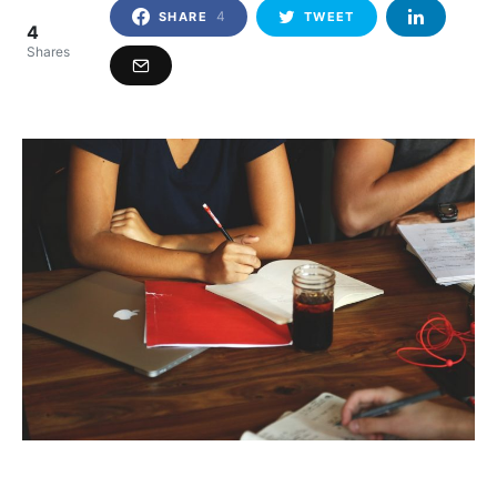
4
SHARE
TWEET
4
Shares