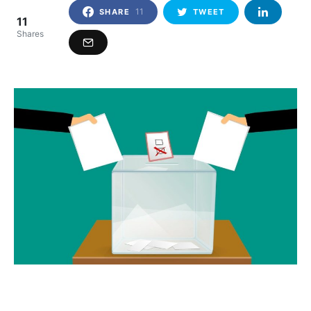
11
SHARE
TWEET
11
Shares