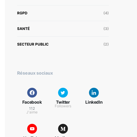
RGPD
(4)
SANTÉ
(3)
SECTEUR PUBLIC
(2)
Réseaux sociaux
Facebook
Twitter
LinkedIn
Followers
112
J'aime