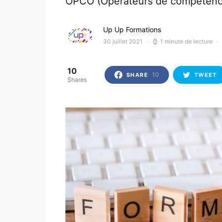
OPCO (Opérateurs de compétenc
Up Up Formations
30 juillet 2021
1 minute de lecture
10
10
SHARE
TWEET
Shares