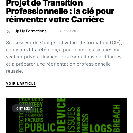
Projet de Transition
Professionnelle : la clé pour
réinventer votre Carrièr
e
31 août 2023
Up Up Formations
Successeur du Congé individuel de formation (CIF),
ce dispositif a été conçu pour aider les salariés du
secteur privé à financer des formations certifiantes
et à préparer une réorientation professionnelle
réussie.
VOIR L'ARTICLE
Formation