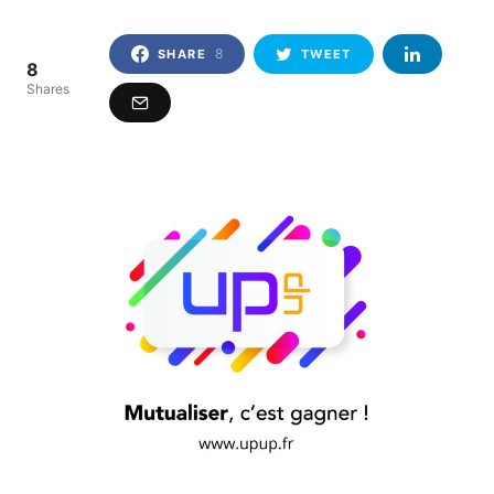
8
SHARE
TWEET
8
Shares